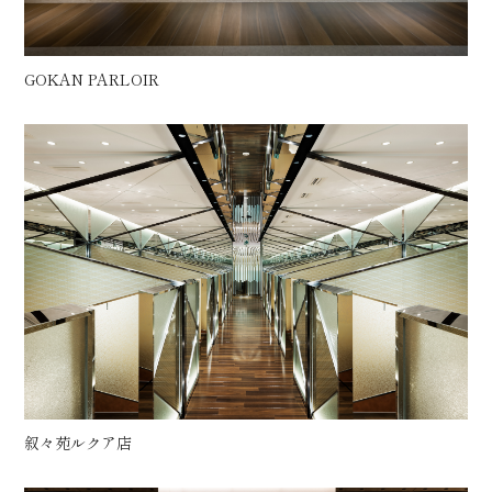
Office
Residence
Product
GOKAN PARLOIR
Design Consulting
叙々苑ルクア店