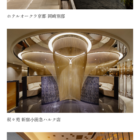
ホテルオークラ京都 岡崎別邸
叙々苑 新宿⼩⽥急ハルク店